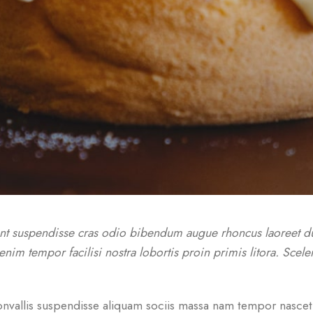
ent suspendisse cras odio bibendum augue rhoncus laoreet du
 enim tempor facilisi nostra lobortis proin primis litora. Scel
nvallis suspendisse aliquam sociis massa nam tempor nascetur