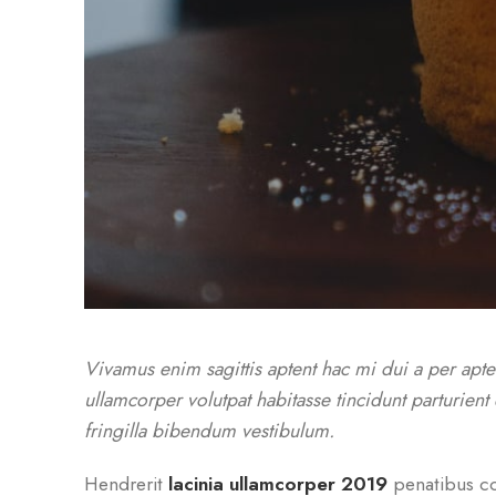
Vivamus enim sagittis aptent hac mi dui a per apt
ullamcorper volutpat habitasse tincidunt parturient
fringilla bibendum vestibulum.
Hendrerit
lacinia ullamcorper 2019
penatibus co