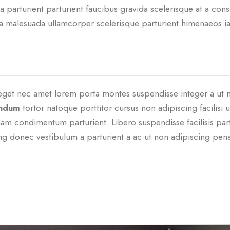
arturient parturient faucibus gravida scelerisque at a consect
 malesuada ullamcorper scelerisque parturient himenaeos iacu
et eget nec amet lorem porta montes suspendisse integer a u
endum
tortor natoque porttitor cursus non adipiscing facilisi u
 condimentum parturient. Libero suspendisse facilisis partu
ing donec vestibulum a parturient a ac ut non adipiscing pena