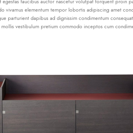
 egestas faucibus auctor nascetur volutpat torquent proin pa
odo vivamus elementum tempor lobortis adipiscing amet cond
e parturient dapibus ad dignissim condimentum consequat 
sl mollis vestibulum pretium commodo inceptos cum condimen
.