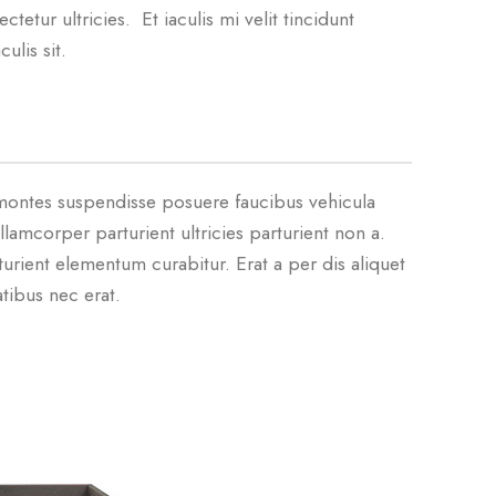
etur ultricies. Et iaculis mi velit tincidunt
lis sit.
t montes suspendisse posuere faucibus vehicula
llamcorper parturient ultricies parturient non a.
rient elementum curabitur. Erat a per dis aliquet
tibus nec erat.