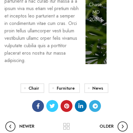
parturient a hac curab itur massa a a
Chase,
ipsum viva mus etiam vel pretium nibh
MD
et inceptos leo parturient a semper
20815
in condimentum vitae cum cras. Orci
proin tellus ullamcorper vesti bulum
vestibulum ullamc orper felis vivamus
vulputate cubilia quis a porttitor
placerat eros nostra itur massa
adipiscing.
Chair
Furniture
News
NEWER
OLDER